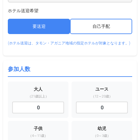
ホテル送迎希望
要送迎
自己手配
(ホテル送迎は、タモン・アガニア地域の指定ホテルが対象となります。)
参加人数
大人
ユース
（21歳以上）
（12～20歳）
子供
幼児
（4～11歳）
（0～3歳）